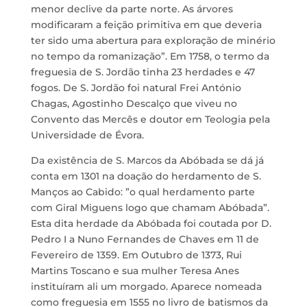
menor declive da parte norte. As árvores
modificaram a feição primitiva em que deveria
ter sido uma abertura para exploração de minério
no tempo da romanização”. Em 1758, o termo da
freguesia de S. Jordão tinha 23 herdades e 47
fogos. De S. Jordão foi natural Frei António
Chagas, Agostinho Descalço que viveu no
Convento das Mercês e doutor em Teologia pela
Universidade de Évora.
Da existência de S. Marcos da Abóbada se dá já
conta em 1301 na doação do herdamento de S.
Manços ao Cabido: ”o qual herdamento parte
com Giral Miguens logo que chamam Abóbada”.
Esta dita herdade da Abóbada foi coutada por D.
Pedro I a Nuno Fernandes de Chaves em 11 de
Fevereiro de 1359. Em Outubro de 1373, Rui
Martins Toscano e sua mulher Teresa Anes
instituíram ali um morgado. Aparece nomeada
como freguesia em 1555 no livro de batismos da